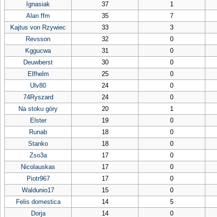
Ignasiak
37
1
Alan ffm
35
7
Kajtus von Rzywiec
33
3
Revsson
32
0
Kggucwa
31
0
Deuwberst
30
0
Elfhelm
25
0
Ulv80
24
0
74Ryszard
24
0
Na stoku góry
20
1
Elster
19
0
Runab
18
0
Stanko
18
0
Zso3a
17
0
Nicolauskas
17
0
Piotr967
17
0
Waldunio17
15
0
Felis domestica
14
5
Dorja
14
0