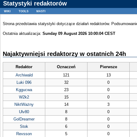
Statystyki redaktorów
wiki
tools
masti
Strona przedstawia statystyki dotyczące działań redaktorów. Podsumowanie 
Ostatnia aktualizacja:
Sunday 09 August 2026 10:00:04 CEST
Najaktywniejsi redaktorzy w ostatnich 24h
Redaktor
Oznaczeń
Pierwsze
Archiwald
121
13
Luki 096
32
0
Kggucwa
23
0
W2k2
15
0
NiktWażny
14
3
Ulv80
8
0
GolDreamer
8
0
Stok
6
0
Revsson
5
0