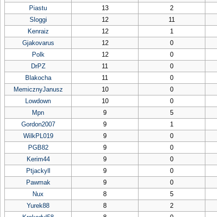
Piastu
13
2
Sloggi
12
11
Kenraiz
12
1
Gjakovarus
12
0
Polk
12
0
DrPZ
11
0
Blakocha
11
0
MemicznyJanusz
10
0
Lowdown
10
0
Mpn
9
5
Gordon2007
9
1
WilkPL019
9
0
PGB82
9
0
Kerim44
9
0
Ptjackyll
9
0
Pawmak
9
0
Nux
8
5
Yurek88
8
2