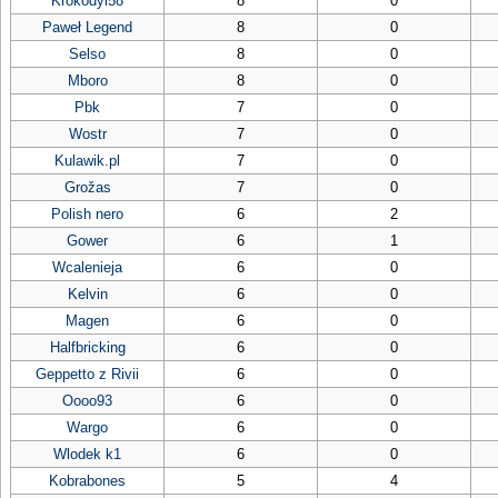
Krokodyl58
8
0
Paweł Legend
8
0
Selso
8
0
Mboro
8
0
Pbk
7
0
Wostr
7
0
Kulawik.pl
7
0
Grožas
7
0
Polish nero
6
2
Gower
6
1
Wcalenieja
6
0
Kelvin
6
0
Magen
6
0
Halfbricking
6
0
Geppetto z Rivii
6
0
Oooo93
6
0
Wargo
6
0
Wlodek k1
6
0
Kobrabones
5
4