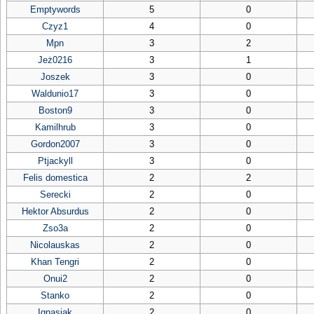
Emptywords
5
0
Czyz1
4
0
Mpn
3
2
Jeż0216
3
1
Joszek
3
0
Waldunio17
3
0
Boston9
3
0
Kamilhrub
3
0
Gordon2007
3
0
Ptjackyll
3
0
Felis domestica
2
2
Serecki
2
0
Hektor Absurdus
2
0
Zso3a
2
0
Nicolauskas
2
0
Khan Tengri
2
0
Onui2
2
0
Stanko
2
0
Ignasiak
2
0