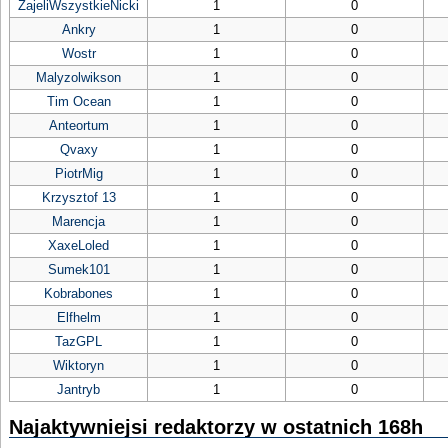
ZajeliWszystkieNicki
1
0
Ankry
1
0
Wostr
1
0
Malyzolwikson
1
0
Tim Ocean
1
0
Anteortum
1
0
Qvaxy
1
0
PiotrMig
1
0
Krzysztof 13
1
0
Marencja
1
0
XaxeLoled
1
0
Sumek101
1
0
Kobrabones
1
0
Elfhelm
1
0
TazGPL
1
0
Wiktoryn
1
0
Jantryb
1
0
Najaktywniejsi redaktorzy w ostatnich 168h