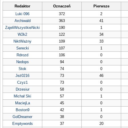
Redaktor
Oznaczeń
Pierwsze
Luki 096
372
2
Archiwald
363
41
ZajeliWszystkieNicki
190
1
W2k2
122
34
NiktWażny
109
33
Serecki
107
1
Rdrozd
106
0
Nedops
94
0
Stok
74
0
Jeż0216
73
46
Czyz1
73
0
Drzesiur
58
0
Michał Ski
57
1
MaciejLa
45
0
Boston9
42
1
GolDreamer
38
0
Emptywords
37
20