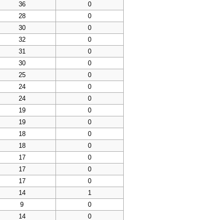
36
0
28
0
30
0
32
0
31
0
30
0
25
0
24
0
24
0
19
0
19
0
18
0
18
0
17
0
17
0
17
0
14
1
9
0
14
0