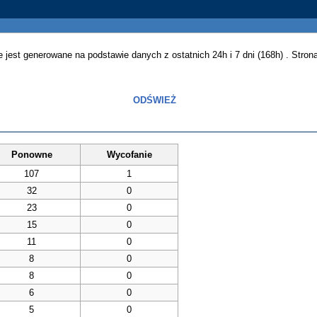
jest generowane na podstawie danych z ostatnich 24h i 7 dni (168h) . Strona
ODŚWIEŻ
Ponowne
Wycofanie
107
1
32
0
23
0
15
0
11
0
8
0
8
0
6
0
5
0