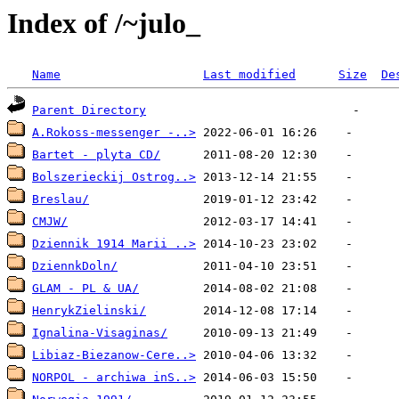
Index of /~julo_
Name
Last modified
Size
De
Parent Directory
A.Rokoss-messenger -..>
Bartet - plyta CD/
Bolszerieckij Ostrog..>
Breslau/
CMJW/
Dziennik 1914 Marii ..>
DziennkDoln/
GLAM - PL & UA/
HenrykZielinski/
Ignalina-Visaginas/
Libiaz-Biezanow-Cere..>
NORPOL - archiwa inS..>