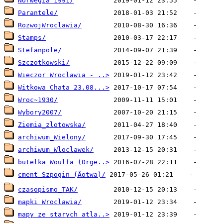
Norwegia 1991/
Parantele/
RozwojWroclawia/
Stamps/
Stefanpole/
Szczotkowski/
Wieczor Wroclawia - ..>
Witkowa Chata 23.08...>
Wroc~1930/
Wybory2007/
Ziemia_zlotowska/
archiwum_Wielony/
archiwum_Wloclawek/
butelka Woulfa (Orge..>
cment_Szpogin (Åotwa)/
czasopismo_TAK/
mapki Wroclawia/
mapy ze starych atla..>